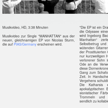
Musik­video, HD, 3:38 Minut­en
"Die EP ist ein Dr
die Odys­see eines
wird In­geborg B
Musik­video zur Single "MAN­HAT­TAN" aus der
Man­hat­tan“ zer
neuen, gleichnamig­en EP von Nicolas Sturm,
Selbstbet­rug und 
die auf
PIAS/Ger­many
erschein­en wird.
wütend­en Gitarr­
der Pro­stituiert­en
nur kurzweilig­en H
ver­loren­er Sohn 
Ode an die Ver­we
diese Dor­nenkrone
Gang zum Schafot
Zeit. In Han­dsche
Ver­gehens schul­di
Die Kat­harsis
apokalyp­tisch­en B
sionis­tisch­er Fär
Trom­meln und G
sendlich zu kol­labi