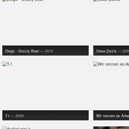
Diego - Grizzly Bear
— 2010
Oase Zarzis
— 200
T-t
— 2009
Wir nennen es Arbe