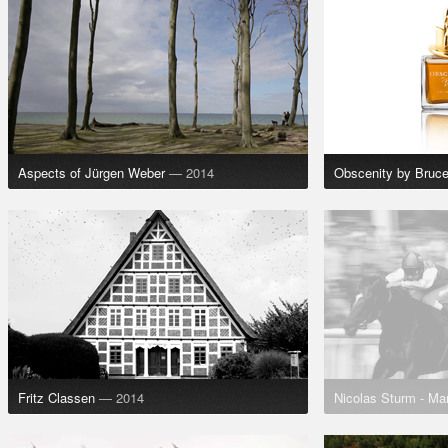
Aspects of Jürgen Weber
— 2014
Obscenity by Bruc
Fritz Classen
— 2014
Nicolas Sturm - Ma