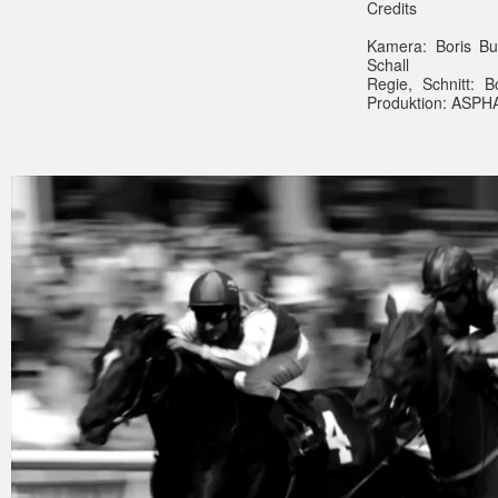
Credits
Kamera: Boris Bur
Schall
Regie, Schnitt: B
Pro­duk­tion: AS­
Nicolas Sturm - Manhattan
from
ASPHALT FILM
on
Vimeo
.