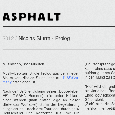
2012 /
Nicolas Sturm - Prolog
Musik­video, 3:27 Minut­en
„De­utschsprac­hi
kann, ohne dass 
aufdrängt, dem Sän
Musik­video zur Single Pro­log aus dem neuen
in den Mund zu st
Album von Nicolas Sturm, das auf
PIAS/Ger­
many
erschien­en ist.
"Hier wird ein gro
bis Jonat­han Ric
Nach der Veröf­fentlic­hung sein­er „Dop­pelleb­en
Ende de­utschsprac­
EP“ (OMAHA Re­cords), die unter Kritikern
Güte steht, mit s
einen wahr­en (man en­tschul­dige an di­es­er
„Zieh’ bitte die
Stel­le das Wortspiel) Sturm der Be­geis­terung
Herzkamm­er betri
aus­gelöst hat, nach drei Tour­ne­en durch ganz
De­utschland und Kon­zert­en u.a. mit Die