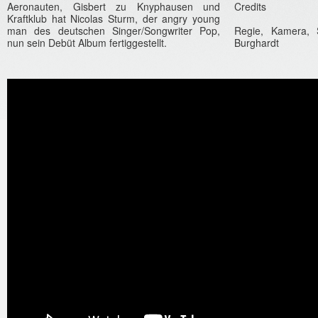
Aeronaut­en, Gis­bert zu Knyp­haus­en und
Credits
Kraftklub hat Nicolas Sturm, der angry young
man des de­utsch­en Sin­ger/Songwrit­er Pop,
Regie, Kamera, S
nun sein Debüt Album fer­tigges­tellt.
Burghardt