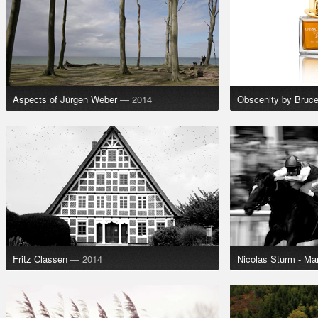
Aspects of Jürgen Weber
— 2014
Obscenity by Bruc
Fritz Classen
— 2014
Nicolas Sturm - Ma