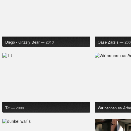
Diego - Grizzly Bear
— 2010
Oase Zarzis
— 200
T-t
— 2009
Wir nennen es Arbe