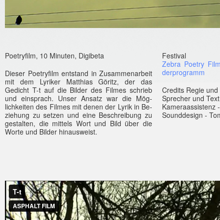
Poet­ryfilm, 10 Minut­en, Di­gibeta
Fes­tiv­al
Zebra Poet­ry Film
derprog­ramm
Di­es­er Poet­ryfilm en­tstand in Zusam­menar­beit
mit dem Lyrik­er Matthias Göritz, der das
Gedicht T-t auf die Bi­ld­er des Fil­mes schrieb
Credits Regie und 
und einsprach. Unser An­satz war die Mög­
Sprech­er und Text
lichkeit­en des Fil­mes mit denen der Lyrik in Be­
Kameraas­sistenz 
ziehung zu setz­en und eine Be­schreibung zu
Sounddesign - Tom
ges­talt­en, die mit­tels Wort und Bild über die
Worte und Bi­ld­er hinaus­we­ist.
T-t
from
Justin Koch
on
Vimeo
.