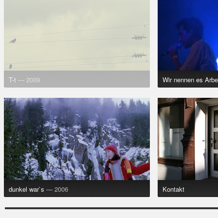
T-t
— 2009
Wir nennen es Arbe
dunkel war`s
— 2006
Kontakt