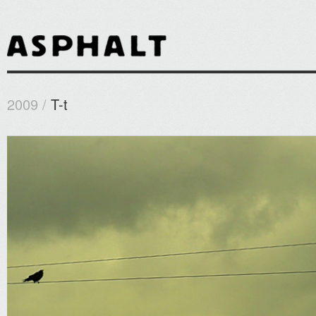
2009 /
T-t